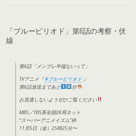
「ブルーピリオド」第6話の考察・伏
線
第6話「メンブレ半端ないって」
TVアニメ『
#ブルーピリオド
』
第6話放送まであと
分
お見逃しないようぜひご覧ください
MBS／TBS系全国28局ネット
“スーパーアニメイズム”枠
11月5日（金）25時25分〜