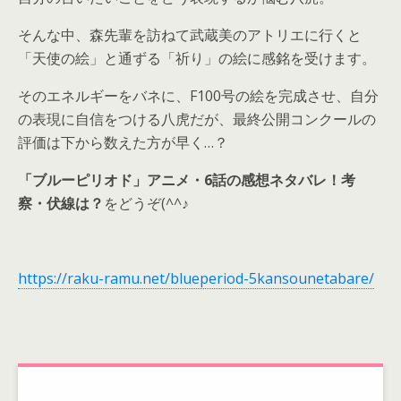
そんな中、森先輩を訪ねて武蔵美のアトリエに行くと
「天使の絵」と通ずる「祈り」の絵に感銘を受けます。
そのエネルギーをバネに、F100号の絵を完成させ、自分
の表現に自信をつける八虎だが、最終公開コンクールの
評価は下から数えた方が早く…？
「ブルーピリオド」アニメ・6話の感想ネタバレ！考
察・伏線は？
をどうぞ(^^♪
https://raku-ramu.net/blueperiod-5kansounetabare/