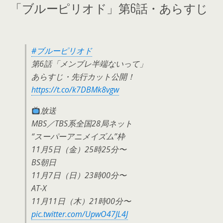
「ブルーピリオド」第6話・あらすじ
#ブルーピリオド
第6話「メンブレ半端ないって」
あらすじ・先行カット公開！
https://t.co/k7DBMk8vgw
放送
MBS／TBS系全国28局ネット
“スーパーアニメイズム”枠
11月5日（金）25時25分〜
BS朝日
11月7日（日）23時00分〜
AT-X
11月11日（木）21時00分〜
pic.twitter.com/UpwO47JL4J