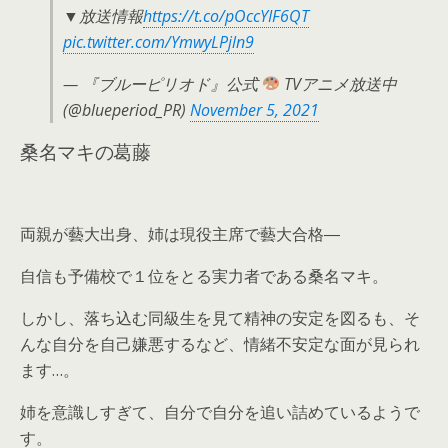
▼放送情報
https://t.co/pOccYIF6QT
pic.twitter.com/YmwyLPjln9
— 『ブルーピリオド』公式
TVアニメ放送中
(@blueperiod_PR)
November 5, 2021
桑名マキの葛藤
両親が藝大出身、姉は現役主席で藝大合格―
自信も予備校で１位をとる実力者である桑名マキ。
しかし、落ち込む同級生を見て精神の安定を図るも、そ
んな自分を自己嫌悪するなど、情緒不安定な面が見られ
ます…。
姉を意識しすぎて、自分で自分を追い詰めているようで
す。