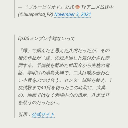
— 『ブルーピリオド』公式
TVアニメ放送中
(@blueperiod_PR)
November 3, 2021
Ep.06メンブレ半端ないって
「縁」で掴んだと思えた八虎だったが、その
後の作品が「縁」の焼き回しと気付かされ赤
面する。予備校を辞めた世田介から突然の電
話。年明けの湯島天神で、二人は噛み合わな
い本音をぶつけ合う。センター試験を終え、1
次試験まで40日を切ったこの時期に、大葉
の、油画ではなく素描中心の指示。八虎は耳
を疑うのだったが…。
引用：
公式サイト