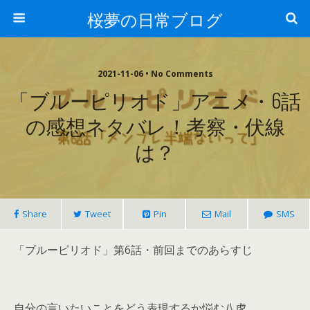
桜夢の日常ブログ
2021-11-06 • No Comments
「ブルーピリオド」アニメ・6話
の感想ネタバレ！考察・伏線
は？
Share
Tweet
Pin
Mail
SMS
「ブルーピリオド」第6話・前回までのあらすじ
自分の言いたいことをどう表現するか悩む八虎。