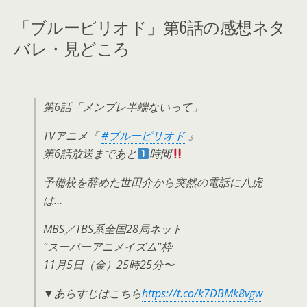
「ブルーピリオド」第6話の感想ネタ
バレ・見どころ
第6話「メンブレ半端ないって」
TVアニメ『
#ブルーピリオド
』
第6話放送まであと
時間
予備校を辞めた世田介から突然の電話に八虎
は…
MBS／TBS系全国28局ネット
“スーパーアニメイズム”枠
11月5日（金）25時25分〜
▼あらすじはこちら
https://t.co/k7DBMk8vgw