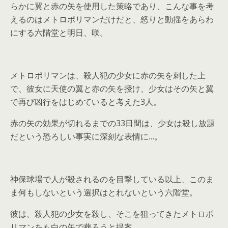
らかに翼と赤の矢を使用した策略であり、こんな事を考
えるのはメトロポリマンだけだと、怒りと動揺をあらわ
にする六階堂と明日、咲。
メトロポリマンは、殺人犯の少女に赤の矢を刺した上
で、彼女に天使の翼と赤の矢を授け、少女はその矢と翼
で再び凶行をはじめていると考えた3人。
赤の矢の効果が切れるまでの33日間は、少女は殺し放題
だという恐ろしい事実に深刻な表情に…。
神保球場で人が殺されるのを目撃している以上、このま
ま何もしないという選択はとれないという六階堂。
彼は、殺人犯の少女を殺し、そこを狙ってきたメトロポ
リマンをも白の矢で葬ろうと提案。