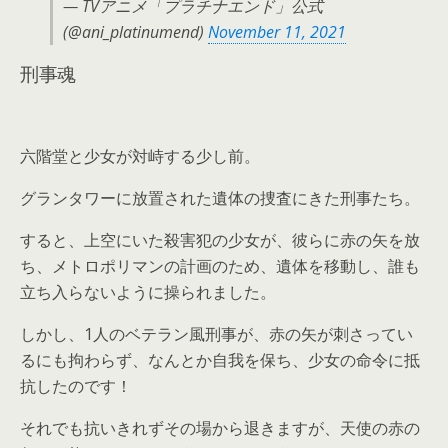
— TVアニメ「プラチナエンド」公式
(@ani_platinumend)
November 11, 2021
刑事魂
六階堂と少女が対峙する少し前。
グランタワーに放置された遺体の捜査にきた刑事たち。
すると、上空にいた殺害犯の少女が、彼らに赤の矢を放
ち、メトロポリマンの計画のため、遺体を移動し、誰も
立ち入らないように操られました。
しかし、1人のベテラン風刑事が、赤の矢が刺さってい
るにも拘わらず、なんとか自我を保ち、少女の命令に抵
抗したのです！
それでも抗いきれずその場から退きますが、天使の赤の