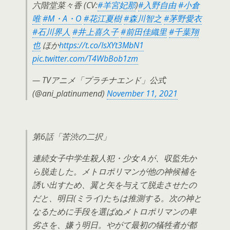
六階堂菜々香 (CV:
#羊宮妃那
)
#入野自由
#小倉
唯
#M・A・O
#花江夏樹
#森川智之
#茅野愛衣
#石川界人
#井上喜久子
#前田佳織里
#千葉翔
也
ほか
https://t.co/IsXYt3MbN1
pic.twitter.com/T4WbBob1zm
— TVアニメ「プラチナエンド」公式
(@ani_platinumend)
November 11, 2021
第6話「苦渋の二択」
連続女子中学生殺人犯・少女Ａが、収監先か
ら脱走した。メトロポリマンが他の神候補を
誘い出すため、翼と矢を与えて脱走させたの
だと、明日(ミライ)たちは推測する。次の神と
なるために手段を選ばぬメトロポリマンの卑
劣さを、嫌う明日。やがて最初の犠牲者が都