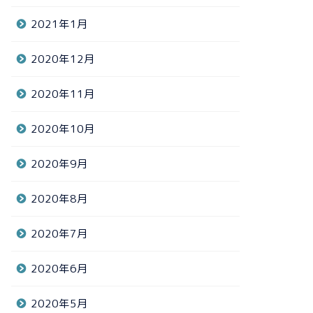
2021年1月
2020年12月
2020年11月
2020年10月
2020年9月
2020年8月
2020年7月
2020年6月
2020年5月