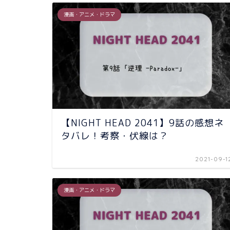
漫画・アニメ・ドラマ
【NIGHT HEAD 2041】9話の感想ネ
タバレ！考察・伏線は？
2021-09-1
漫画・アニメ・ドラマ