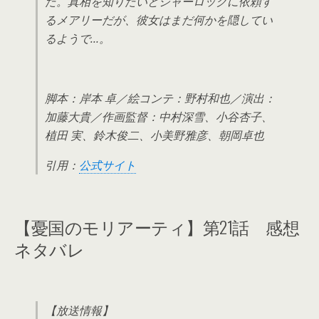
た。真相を知りたいとシャーロックに依頼す
るメアリーだが、彼女はまだ何かを隠してい
るようで…。
脚本：岸本 卓／絵コンテ：野村和也／演出：
加藤大貴／作画監督：中村深雪、小谷杏子、
植田 実、鈴木俊二、小美野雅彦、朝岡卓也
引用：
公式サイト
【憂国のモリアーティ】第21話 感想
ネタバレ
【放送情報】