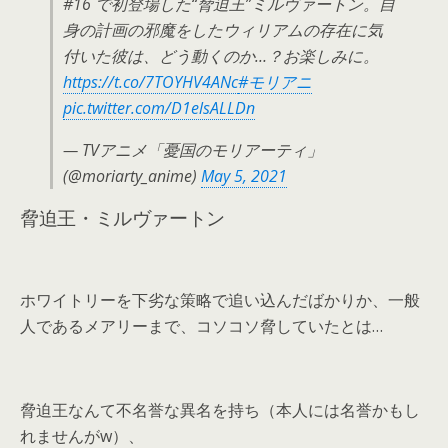
#16 で初登場した“脅迫王”ミルヴァートン。自
身の計画の邪魔をしたウィリアムの存在に気
付いた彼は、どう動くのか…？お楽しみに。
https://t.co/7TOYHV4ANc
#モリアニ
pic.twitter.com/D1elsALLDn
— TVアニメ「憂国のモリアーティ」
(@moriarty_anime)
May 5, 2021
脅迫王・ミルヴァートン
ホワイトリーを下劣な策略で追い込んだばかりか、一般
人であるメアリーまで、コソコソ脅していたとは…
脅迫王なんて不名誉な異名を持ち（本人には名誉かもし
れませんがw）、