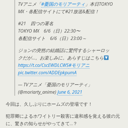
TVアニメ「
#憂国のモリアーティ
」本日TOKYO
MX・各配信サイトにて#21放送&配信！
#21 四つの署名
TOKYO MX 6/6（日）22:30〜
各配信サイト 6/6（日）23:00～
ジョンの突然の結婚話に驚愕するシャーロッ
クだが…。お楽しみに。あらすじはこちら
https://t.co/CscEWDLCWS
#モリアニ
pic.twitter.com/ADDEpkpumA
— TVアニメ「憂国のモリアーティ」
(@moriarty_anime)
June 6, 2021
今回は、久しぶりにホームズの登場です！
犯罪卿によるホワイトリー殺害に違和感を覚える彼の元
に、驚きの知らせがやってきて…？