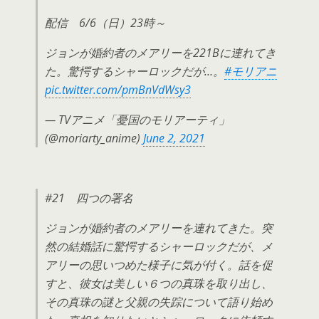
配信 6/6（日）23時～
ジョンが婚約者のメアリーを221Bに連れてき
た。驚愕するシャーロックだが…。
#モリアニ
pic.twitter.com/pmBnVdWsy3
— TVアニメ「憂国のモリアーティ」
(@moriarty_anime)
June 2, 2021
#21 四つの署名
ジョンが婚約者のメアリーを連れてきた。突
然の結婚話に驚愕するシャーロックだが、メ
アリーの思いつめた様子に気が付く。話を促
すと、彼女は美しい６つの真珠を取り出し、
その真珠の謎と父親の失踪について語り始め