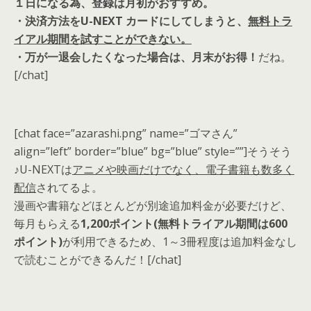
１日になる為、
登録は月初
がおすすめ
。
・決済方法をU-NEXT カードにしてしまうと、
無料トラ
イアル期間を試すことができない
。
・万が一
退会したくなった場合は、
月末がお得！
だね。
[/chat]
[chat face=”azarashi.png” name=”ゴマさん”
align=”left” border=”blue” bg=”blue” style=””]そうそう
♪U-NEXTは
アニメや映画だけでなく、電子書籍も数多く
配信
されてるよ。
漫画や書籍などほとんどが別途追加料金が必要だけど、
毎月もらえる
1,200ポイント(無料トライアル期間は600
ポイント)
が利用できるため、
1～3冊程度は追加料金なし
で読むことができるんだ！
[/chat]