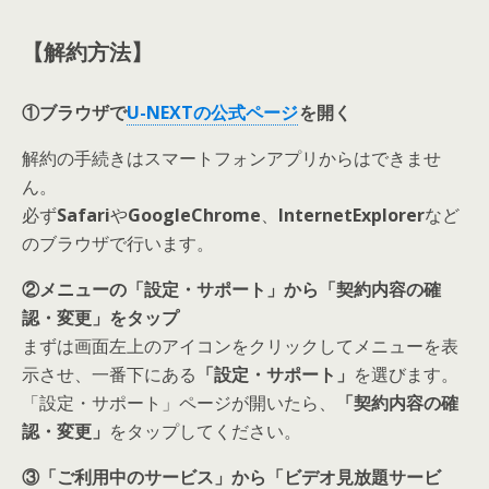
【解約方法】
①ブラウザで
U-NEXTの公式ページ
を開く
解約の手続きはスマートフォンアプリからはできませ
ん
。
必ず
Safari
や
GoogleChrome
、
InternetExplorer
など
のブラウザで行います。
②
メニュー
の「設定・サポート」から「契約内容の確
認・変更」をタップ
まずは画面左上のアイコンをクリックしてメニューを表
示させ、一番下にある
「設定・サポート」
を選びます。
「設定・サポート」ページが開いたら、
「契約内容の確
認・変更」
をタップしてください。
③「ご利用中のサービス」から「ビデオ見放題サービ