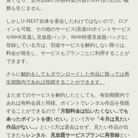
無くなり、翌月以降の月額料金(月額2189円)の支払い義
務も生じません。
しかしU-NEXT自体を退会したわけではないので、ログ
インも可能、その他のサービス(音楽chポイントサービス
やNHK見逃し見放題パック、NHK特選見放題パック)に
登録している方は、別途サービスを解約しない限りは、
料金が発生し、サービスもプランごとに利用することが
できます。
さらに
解約をしてもダウンロードした作品に限っては再
生期限内であれば視聴することができます。
また全てのサービスを解約したとしても、
有効期限内で
あれば有料会員と同様、ポイントでレンタル作品を視聴
することができるので
「月額料金は払いたくない…でも
余ったポイントを使いたい」
という方や
「今月は見たい
作品がない…」
という方は退会はせず、見たい作品が出
てきたら
レンタル
、
見放題サービスプランに再登録
とい