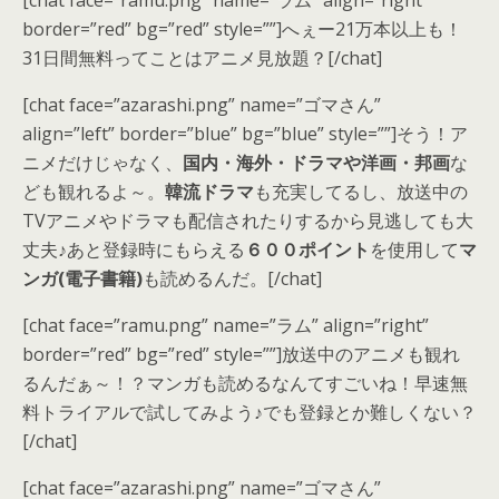
[chat face=”ramu.png” name=”ラム” align=”right”
border=”red” bg=”red” style=””]へぇー21万本以上も！
31日間無料ってことはアニメ見放題？[/chat]
[chat face=”azarashi.png” name=”ゴマさん”
align=”left” border=”blue” bg=”blue” style=””]そう！ア
ニメだけじゃなく、
国内・海外・ドラマや洋画・邦画
な
ども観れるよ～。
韓流ドラマ
も充実してるし、
放送中の
TVアニメやドラマも配信
されたりするから見逃しても大
丈夫♪あと登録時にもらえる
６００ポイント
を使用して
マ
ンガ(電子書籍)
も読めるんだ。[/chat]
[chat face=”ramu.png” name=”ラム” align=”right”
border=”red” bg=”red” style=””]放送中のアニメも観れ
るんだぁ～！？マンガも読めるなんてすごいね！早速無
料トライアルで試してみよう♪でも登録とか難しくない？
[/chat]
[chat face=”azarashi.png” name=”ゴマさん”