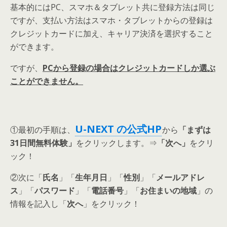
基本的にはPC、スマホ＆タブレット共に登録方法は同じ
ですが、
支払い方法はスマホ・タブレットからの登録は
クレジットカードに加え、キャリア決済を選択すること
ができます。
ですが、
PCから登録の場合はクレジットカードしか選ぶ
ことができません
。
U-NEXT の公式HP
①最初の手順は、
から
「まずは
31日間無料体験」
をクリックします。⇒
「次へ」
をクリ
ック！
②次に「
氏名
」「
生年月日
」「
性別
」「
メールアドレ
ス
」「
パスワード
」「
電話番号
」「
お住まいの地域
」の
情報を記入し「
次へ
」をクリック！