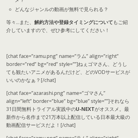
メ？
どんなジャンルの動画が無料で見られる？
等々…また、
解約方法や登録タイミングについて
もご紹
介していますので、ぜひ参考にしてください！
[chat face=”ramu.png” name=”ラム” align=”right”
border=”red” bg=”red” style=””]ねぇゴマさん、どうし
ても観たいアニメがあるんだけど、どのVODサービスが
いいのかなぁ？[/chat]
[chat face=”azarashi.png” name=”ゴマさん”
align=”left” border=”blue” bg=”blue” style=””]それなら
31日間無料トライアル実践中
の
U-NEXT
がオススメ。最
新作から名作まで21万本以上配信している日本最大級の
動画配信サービスだよ！[/chat]