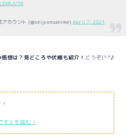
UcZ4RJV76
ント (@seijyonoanime)
April 7, 2021
の感想は？見どころや伏線も紹介！
どうぞ(^^♪
す！
です』を読む！