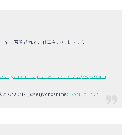
一緒に召喚されて、仕事を忘れましょう！！
#seijyonoanime
pic.twitter.com/UQxwyv65mq
ント (@seijyonoanime)
April 6, 2021