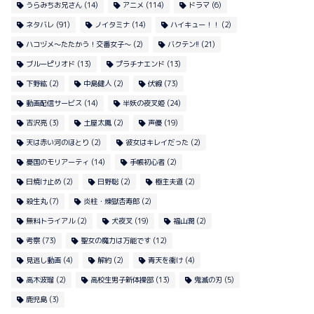
うらみちお兄さん
(14)
アニメ
(114)
ドラマ
(6)
ネタバレ
(91)
ノイタミナ
(14)
ハイキュー！！
(2)
ハコヅメ〜たたかう！交番女子〜
(2)
バクテン!!
(21)
ブルーピリオド
(13)
プラチナエンド
(13)
下野紘
(2)
中島健人
(2)
伏線
(73)
動画配信サービス
(14)
半妖の夜叉姫
(24)
吉沢亮
(3)
土屋太鳳
(2)
声優
(19)
天は赤い河のほとり
(2)
彼女はキレイだった
(2)
憂国のモリアーティ
(14)
手帳初心者
(2)
日焼け止め
(2)
日野聡
(2)
極主夫道
(2)
殺生丸
(7)
炎柱・煉獄杏寿郎
(2)
無料トライアル
(2)
犬夜叉
(19)
福山潤
(2)
考察
(73)
聖女の魔力は万能です
(12)
見逃し動画
(4)
解約
(2)
青天を衝け
(4)
高木波瑠
(2)
高校生男子新体操部
(13)
鬼滅の刃
(5)
鹿児島
(3)