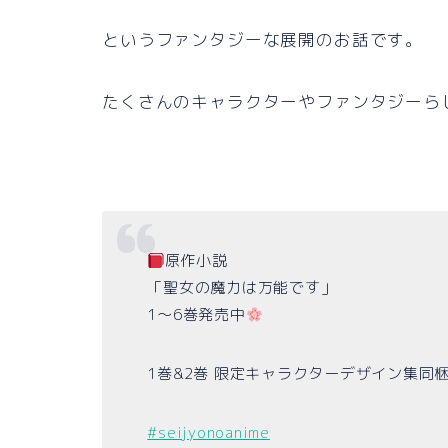
というファンタジーな展開のお話です。
たくさんのキャラクターやファンタジーら
原作小説
「聖女の魔力は万能です」
1〜6巻発売中
1巻&2巻 限定キャラクターデザイン集同
#seijyonoanime