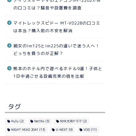
アイリスオーヤマのエアコンIPF-2202S-W
の口コミは？騒音や設置費を調査
マイトレックスビドー MT-VD22Bの口コミ
は本当？購入前の不安を解消
絹女のlm125とlm225の違いで迷う人へ！
どっちを買うのが正解？
熊本のホテル内で遊べるホテル9選！子供と
1日中過ごせる設備充実の宿を比較
タグ
Hulu
(2)
Netflix
(3)
NHK大河ドラマ
(2)
NIGHT HEAD 2041
(13)
U-NEXT
(9)
VOD
(11)