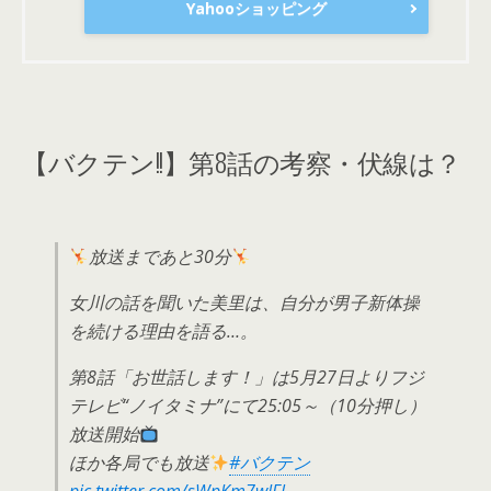
Yahooショッピング
【バクテン!!】第8話の考察・伏線は？
放送まであと30分
女川の話を聞いた美里は、自分が男子新体操
を続ける理由を語る…。
第8話「お世話します！」は5月27日よりフジ
テレビ“ノイタミナ”にて25:05～（10分押し）
放送開始
ほか各局でも放送
#バクテン