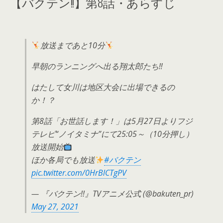
【バクテン!!】第8話・あらすじ
放送まであと10分
早朝のランニングへ出る翔太郎たち‼
はたして女川は地区大会に出場できるの
か！？
第8話「お世話します！」は5月27日よりフジ
テレビ“ノイタミナ”にて25:05～（10分押し）
放送開始
ほか各局でも放送
#バクテン
pic.twitter.com/0HrBlCTgPV
— 『バクテン!!』TVアニメ公式 (@bakuten_pr)
May 27, 2021