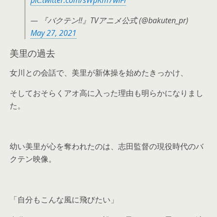
pic.twitter.com/sWpKm7wIFl
— 『バクテン!!』TVアニメ公式 (@bakuten_pr)
May 27, 2021
美里の過去
女川との会話で、美里が新体操を始めたきっかけ、
そしておそらくアオ高に入った理由も明らかになりまし
た。
幼い美里が心を奪われたのは、志田監督の現役時代のバ
クテン映像。
「自分もこんな風に飛びたい」