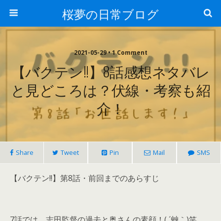
桜夢の日常ブログ
2021-05-29 • 1 Comment
【バクテン!!】8話感想ネタバレ
と見どころは？伏線・考察も紹
介！
Share
Tweet
Pin
Mail
SMS
【バクテン!!】第8話・前回までのあらすじ
7話では、志田監督の過去と奥さんの素顔！( ´艸｀)笑