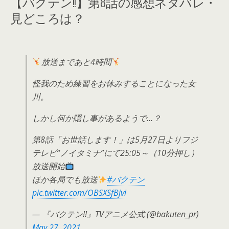
【バクテン!!】第8話の感想ネタバレ・
見どころは？
放送まであと4時間
怪我のため練習をお休みすることになった女
川。
しかし何か隠し事があるようで…？
第8話「お世話します！」は5月27日よりフジ
テレビ“ノイタミナ”にて25:05～（10分押し）
放送開始
ほか各局でも放送
#バクテン
pic.twitter.com/OBSXSfBjvi
— 『バクテン!!』TVアニメ公式 (@bakuten_pr)
May 27, 2021