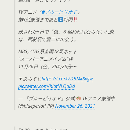
TVアニメ『
#ブルーピリオド
』
第9話放送まであと
時間
残された5日で「色」を極めねばならない八虎
は、画材店で龍二に出会う。
MBS／TBS系全国28局ネット
“スーパーアニメイズム”枠
11月26日（金）25時25分〜
▼あらすじ
https://t.co/k7DBMk8vgw
pic.twitter.com/hlatNLQdDd
— 『ブルーピリオド』公式
TVアニメ放送中
(@blueperiod_PR)
November 26, 2021