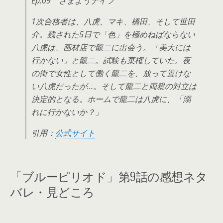
Ep.09 さまようナイフ
1次合格者は、八虎、マキ、橋田、そして世田
介。残された5日で「色」を極めねばならない
八虎は、画材店で龍二に出会う。「美大には
行かない」と龍二。試験も棄権していた。夜
の街で女性として働く龍二を、放って置けな
い八虎だったが…。そして龍二と両親の対立は
決定的となる。ホームで龍二は八虎に、「溺
れに行かないか？」
引用：
公式サイト
「ブルーピリオド」第9話の感想ネタ
バレ・見どころ