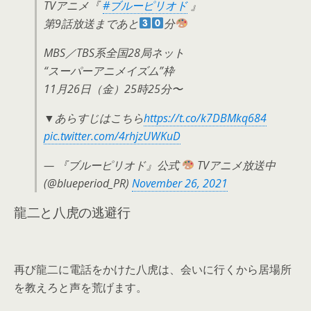
TVアニメ『
#ブルーピリオド
』
第9話放送まであと
分
MBS／TBS系全国28局ネット
“スーパーアニメイズム”枠
11月26日（金）25時25分〜
▼あらすじはこちら
https://t.co/k7DBMkq684
pic.twitter.com/4rhjzUWKuD
— 『ブルーピリオド』公式
TVアニメ放送中
(@blueperiod_PR)
November 26, 2021
龍二と八虎の逃避行
再び龍二に電話をかけた八虎は、会いに行くから居場所
を教えろと声を荒げます。