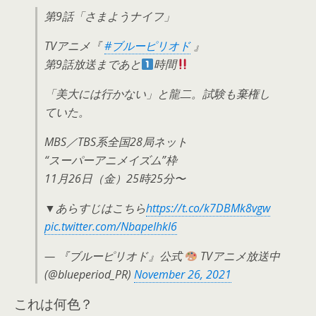
第9話「さまようナイフ」
TVアニメ『
#ブルーピリオド
』
第9話放送まであと
時間
「美大には行かない」と龍二。試験も棄権し
ていた。
MBS／TBS系全国28局ネット
“スーパーアニメイズム”枠
11月26日（金）25時25分〜
▼あらすじはこちら
https://t.co/k7DBMk8vgw
pic.twitter.com/NbapeIhkl6
— 『ブルーピリオド』公式
TVアニメ放送中
(@blueperiod_PR)
November 26, 2021
これは何色？