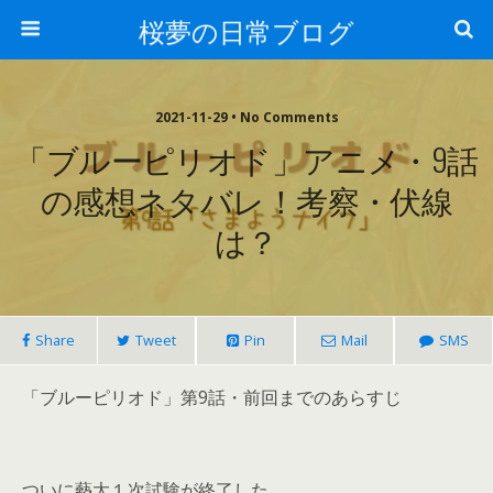
桜夢の日常ブログ
2021-11-29 • No Comments
「ブルーピリオド」アニメ・9話
の感想ネタバレ！考察・伏線
は？
Share
Tweet
Pin
Mail
SMS
「ブルーピリオド」第9話・前回までのあらすじ
ついに藝大１次試験が終了した。