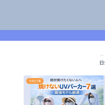
―
日
お役立ち集