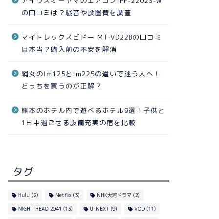
アイリスオーヤマのエアコンIPF-2202S-W
の口コミは？騒音や設置費を調査
マイトレックスビドー MT-VD22Bの口コミ
は本当？購入前の不安を解消
絹女のlm125とlm225の違いで迷う人へ！
どっちを買うのが正解？
熊本のホテル内で遊べるホテル9選！子供と
1日中過ごせる設備充実の宿を比較
タグ
Hulu
(2)
Netflix
(3)
NHK大河ドラマ
(2)
NIGHT HEAD 2041
(13)
U-NEXT
(9)
VOD
(11)