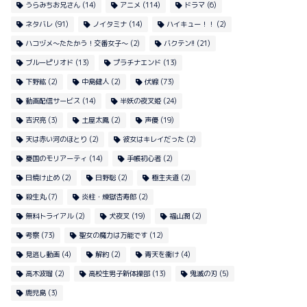
うらみちお兄さん
(14)
アニメ
(114)
ドラマ
(6)
ネタバレ
(91)
ノイタミナ
(14)
ハイキュー！！
(2)
ハコヅメ〜たたかう！交番女子〜
(2)
バクテン!!
(21)
ブルーピリオド
(13)
プラチナエンド
(13)
下野紘
(2)
中島健人
(2)
伏線
(73)
動画配信サービス
(14)
半妖の夜叉姫
(24)
吉沢亮
(3)
土屋太鳳
(2)
声優
(19)
天は赤い河のほとり
(2)
彼女はキレイだった
(2)
憂国のモリアーティ
(14)
手帳初心者
(2)
日焼け止め
(2)
日野聡
(2)
極主夫道
(2)
殺生丸
(7)
炎柱・煉獄杏寿郎
(2)
無料トライアル
(2)
犬夜叉
(19)
福山潤
(2)
考察
(73)
聖女の魔力は万能です
(12)
見逃し動画
(4)
解約
(2)
青天を衝け
(4)
高木波瑠
(2)
高校生男子新体操部
(13)
鬼滅の刃
(5)
鹿児島
(3)