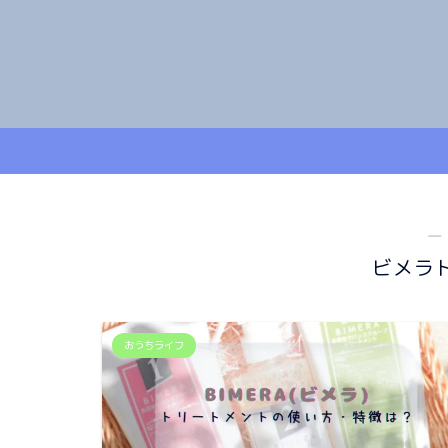
―
ビメラ
おうちライフ