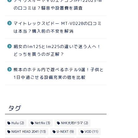
アイリスオーヤマのエアコンIPF-2202S-W
の口コミは？騒音や設置費を調査
マイトレックスビドー MT-VD22Bの口コミ
は本当？購入前の不安を解消
絹女のlm125とlm225の違いで迷う人へ！
どっちを買うのが正解？
熊本のホテル内で遊べるホテル9選！子供と
1日中過ごせる設備充実の宿を比較
タグ
Hulu
(2)
Netflix
(3)
NHK大河ドラマ
(2)
NIGHT HEAD 2041
(13)
U-NEXT
(9)
VOD
(11)