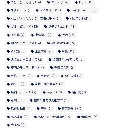
うらみちお兄さん
(14)
アニメ
(114)
ドラマ
(6)
ネタバレ
(91)
ノイタミナ
(14)
ハイキュー！！
(2)
ハコヅメ〜たたかう！交番女子〜
(2)
バクテン!!
(21)
ブルーピリオド
(13)
プラチナエンド
(13)
下野紘
(2)
中島健人
(2)
伏線
(73)
動画配信サービス
(14)
半妖の夜叉姫
(24)
吉沢亮
(3)
土屋太鳳
(2)
声優
(19)
天は赤い河のほとり
(2)
彼女はキレイだった
(2)
憂国のモリアーティ
(14)
手帳初心者
(2)
日焼け止め
(2)
日野聡
(2)
極主夫道
(2)
殺生丸
(7)
炎柱・煉獄杏寿郎
(2)
無料トライアル
(2)
犬夜叉
(19)
福山潤
(2)
考察
(73)
聖女の魔力は万能です
(12)
見逃し動画
(4)
解約
(2)
青天を衝け
(4)
高木波瑠
(2)
高校生男子新体操部
(13)
鬼滅の刃
(5)
鹿児島
(3)